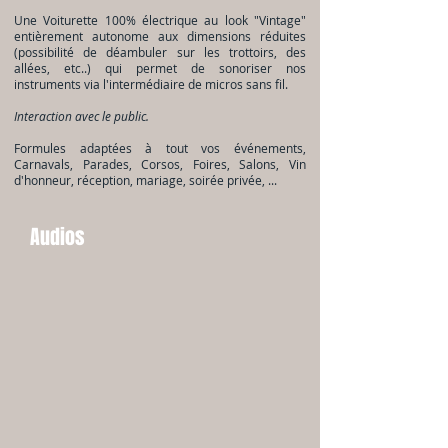
Une Voiturette 100% électrique au look "Vintage"
entièrement autonome aux dimensions réduites
(possibilité de déambuler sur les trottoirs, des
allées, etc..) qui permet de sonoriser nos
instruments via l'intermédiaire de micros sans fil.
Interaction avec le public.
Formules adaptées à tout vos événements,
Carnavals, Parades, Corsos, Foires, Salons, Vin
d'honneur, réception, mariage, soirée privée, ...
Audios